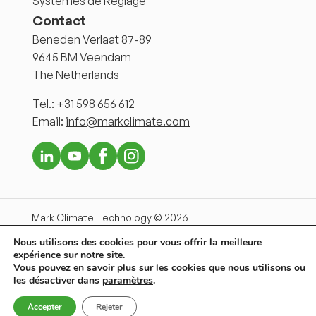
Systèmes de Réglage
Contact
Beneden Verlaat 87-89
9645 BM Veendam
The Netherlands
Tel.:
+31 598 656 612
Email:
info@markclimate.com
Mark Climate Technology © 2026
Disclaimer
Nous utilisons des cookies pour vous offrir la meilleure
Conditions Generales de Vente
expérience sur notre site.
Declaration de Confidentialite
Vous pouvez en savoir plus sur les cookies que nous utilisons ou
les désactiver dans
Newsnet
paramètres
.
Sitemap
Accepter
Rejeter
Cookies