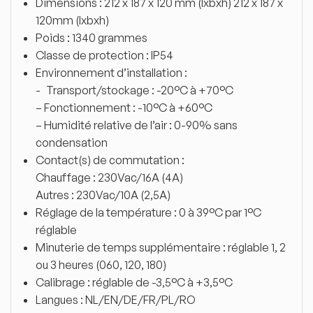
Dimensions : 212 x 187 x 120 mm (lxbxh) 212 x 187 x
120mm (lxbxh)
Poids : 1340 grammes
Classe de protection : IP54
Environnement d’installation :
- Transport/stockage : -20°C à +70°C
– Fonctionnement : -10°C à +60°C
– Humidité relative de l’air : 0-90% sans
condensation
Contact(s) de commutation :
Chauffage : 230Vac/16A (4A)
Autres : 230Vac/10A (2,5A)
Réglage de la température : 0 à 39°C par 1°C
réglable
Minuterie de temps supplémentaire : réglable 1, 2
ou 3 heures (060, 120, 180)
Calibrage : réglable de -3,5°C à +3,5°C
Langues : NL/EN/DE/FR/PL/RO