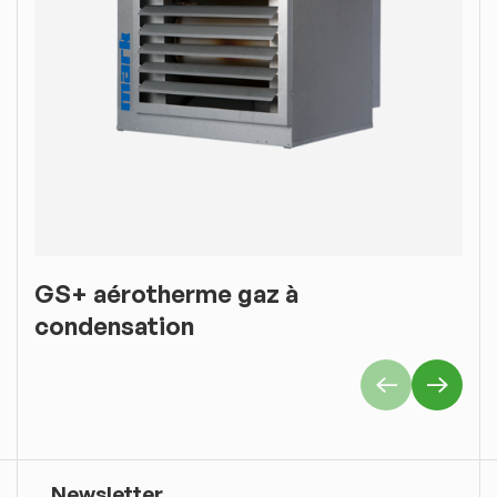
GS+ aérotherme gaz à
G
condensation
Newsletter