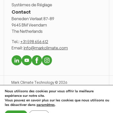
Systèmes de Réglage
Contact
Beneden Verlaat 87-89
9645 BM Veendam
The Netherlands
Tel.:
+31 598 656 612
Email:
info@markclimate.com
Mark Climate Technology © 2026
Disclaimer
Nous utilisons des cookies pour vous offrir la meilleure
Conditions Generales de Vente
expérience sur notre site.
Declaration de Confidentialite
Vous pouvez en savoir plus sur les cookies que nous utilisons ou
Newsnet
les désactiver dans
paramètres
.
Sitemap