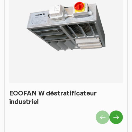
ECOFAN W déstratificateur
E
industriel