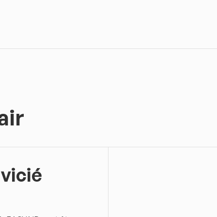
air
 vicié