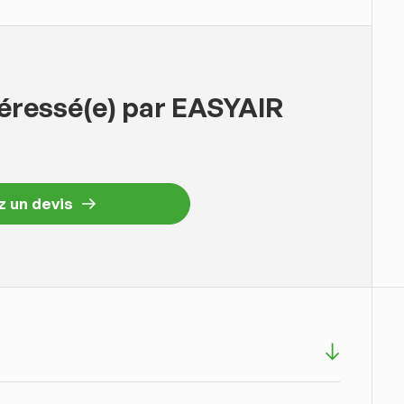
téressé(e) par EASYAIR
 un devis