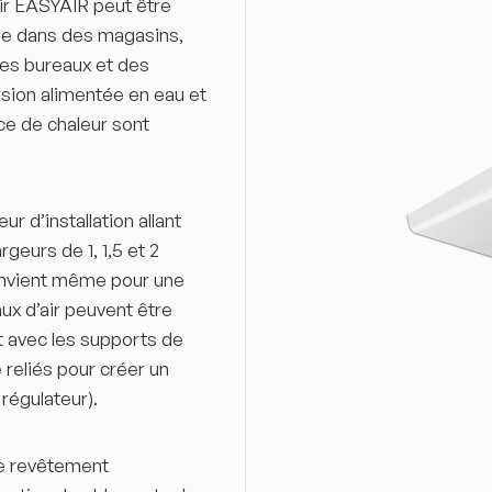
ir EASYAIR peut être
me dans des magasins,
es bureaux et des
rsion alimentée en eau et
rce de chaleur sont
r d’installation allant
geurs de 1, 1,5 et 2
convient même pour une
aux d’air peuvent être
t avec les supports de
 reliés pour créer un
 régulateur).
le revêtement